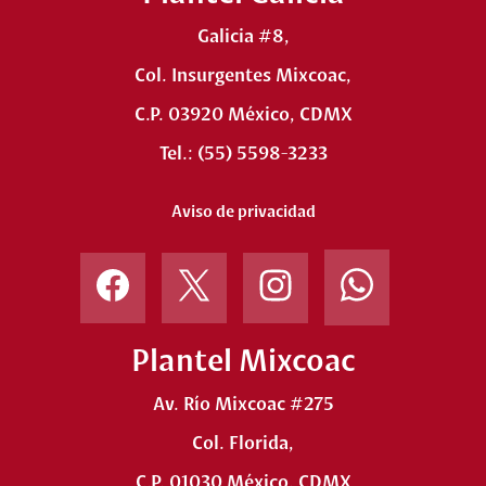
Galicia #8,
Col. Insurgentes Mixcoac,
C.P. 03920 México, CDMX
Tel.: (55) 5598-3233
Aviso de privacidad
Primaria
Instagram
Facebook
Twitter
Instagram
Matutina
Vespertina
Plantel Mixcoac
Av. Río Mixcoac #275
Col. Florida,
C.P. 01030 México. CDMX