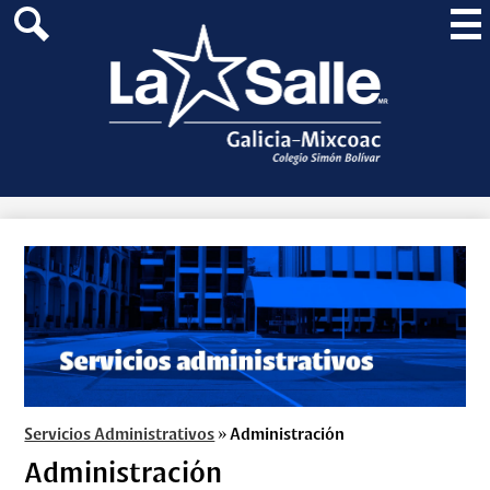
Skip
Mai
to
Me
main
Search
Tog
content
Servicios Administrativos
»
Administración
Administración