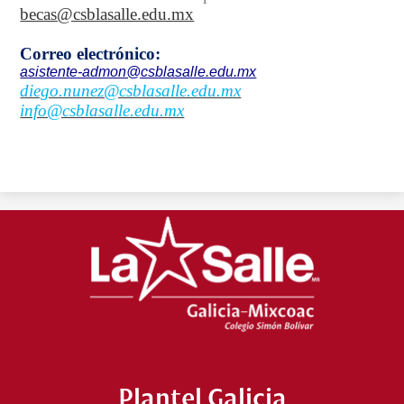
becas@csblasalle.edu.mx
Correo electrónico:
asistente-admon@csblasalle.edu.mx
diego.nunez@csblasalle.edu.mx
info@csblasalle.edu.mx
Plantel Galicia