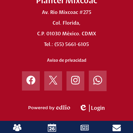
Plantel Mixcoac
Av. Río Mixcoac #275
Col. Florida,
C.P. 01030 México. CDMX
Tel.: (55) 5661-6105
Aviso de privacidad
Secundaria
Instagram
Facebook
Twitter
Instagram
Matutina,
Vespertina
y
Preparatoria
Login
Powered
Edlio
by
Enlaces
Edlio
versión