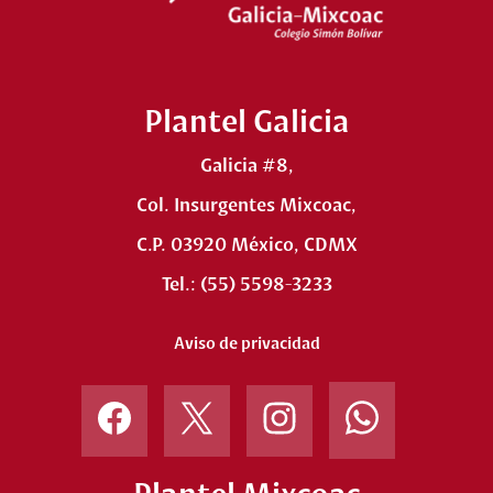
Plantel Galicia
Galicia #8,
Col. Insurgentes Mixcoac,
C.P. 03920 México, CDMX
Tel.: (55) 5598-3233
Aviso de privacidad
Primaria
Instagram
Facebook
Twitter
Instagram
Matutina
Vespertina